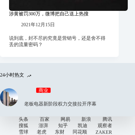
涉黄被罚300万，微博把自己送上热搜
2021年12月15日
说到底，封不尽的究竟是营销号，还是舍不得
丢的流量密码？
24小时热文
商业
老板电器新阶段权力交接拉开序幕
头条
百家
网易
新浪
腾讯
搜狐
澎湃
知乎
凯迪
观察者
雪球
老虎
东财
同花顺
ZAKER