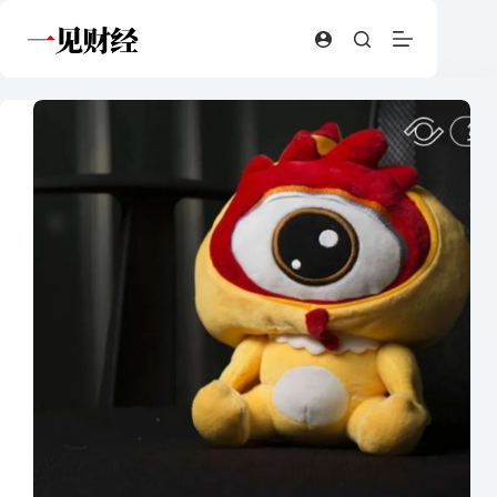
跳
至
内
容