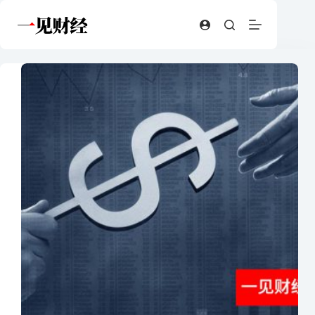
跳
至
内
容