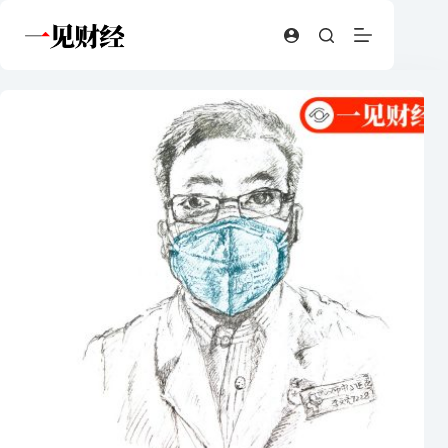
跳
至
内
容