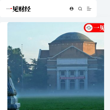
跳
至
内
容