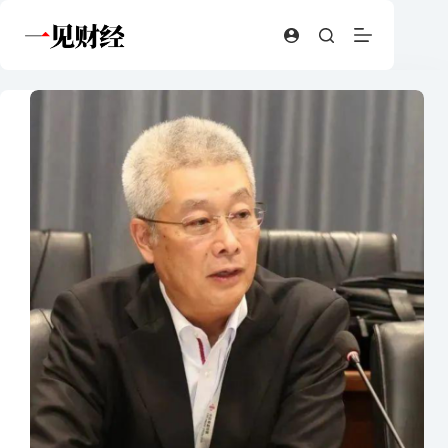
跳
至
内
容