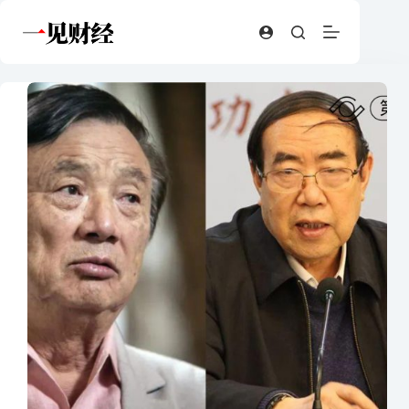
跳
至
内
容