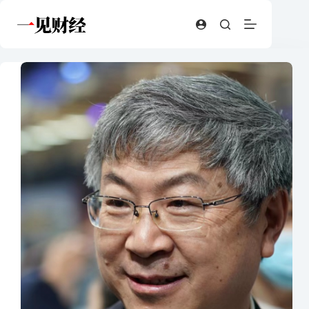
跳
至
内
容