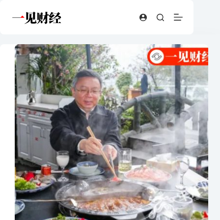
跳
至
内
容