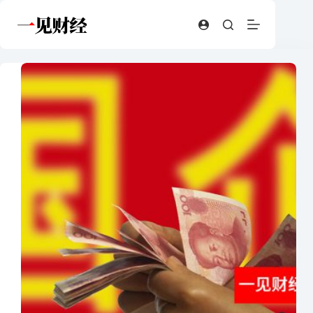
跳
至
内
容