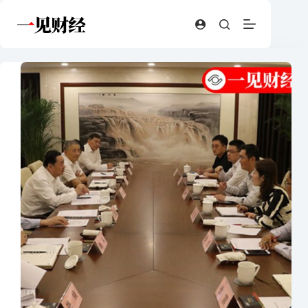
跳
至
内
容