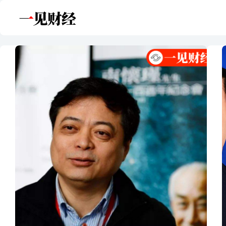
跳
至
内
容