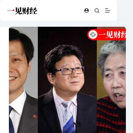
跳
至
内
容