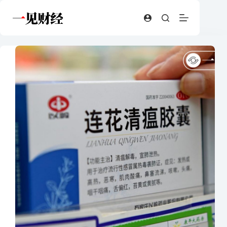
跳
至
内
容