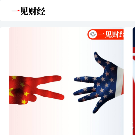
跳
至
内
容