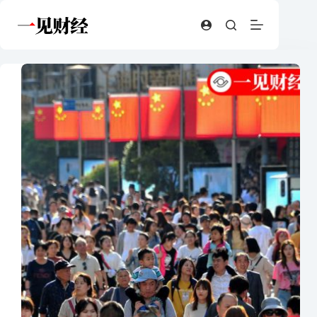
跳
至
内
容