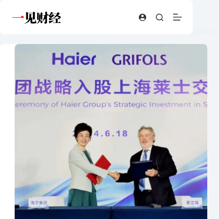
跳
至
内
容