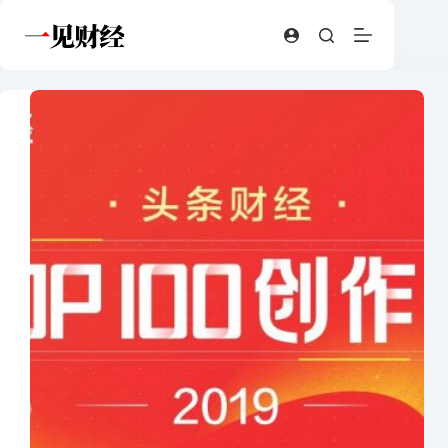
跳
至
内
容