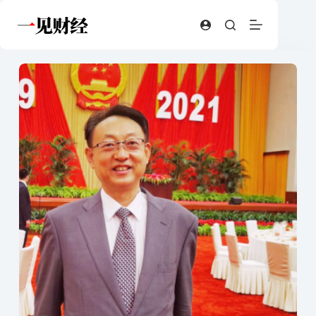
跳
至
内
容