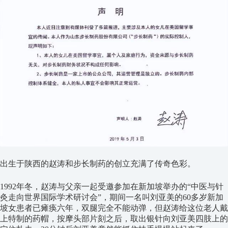
出生于陕西的赵涛和步长制药的创立充满了传奇色彩。
1992年冬，赵涛与父亲一起受邀参加在新加坡举办的“中医与针
灸走向世界国际学术研讨会”，期间一名叫刘亚美的60多岁新加
坡女患者已瘫痪六年，双腿完全不能动弹，但赵涛给这位老人戴
上特制的药帽，按摩头部片刻之后，取出银针向刘亚美四肢上的