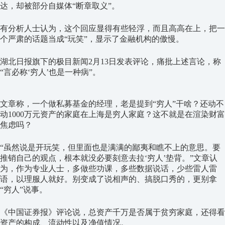
达，却被部分自媒体“断章取义”。
有分析人士认为，这个回应显得有些轻浮，而且高高在上，把一
个严肃的话题当成“玩笑”，显示了金融机构的傲慢。
湖北日报旗下的极目新闻2月13日发表评论，痛批上述言论，称
“言必称‘穷人’也是一种病”。
文章称，一个做私募基金的经理，老是提到“穷人”干啥？还动不
动1000万元资产的家庭在上海是穷人家庭？这不就是在渲染财富
焦虑吗？
“虽然说是开玩笑，但里面也是满满的鄙夷和瞧不上的意思。要
推销自己的观点，根本就没必要刻意去拉‘穷人’垫背。”文章认
为，作为专业人士，多做些功课，多些数据说话，少些雷人雷
语，以理服人就好。别变成了说相声的、搞脱口秀的，更别拿
“穷人”说事。
《中国证券报》评论说，总资产千万是否属于贫穷家庭，还得看
资产的构成、流动性以及净值情况。