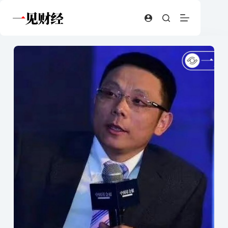
跳
至
内
容