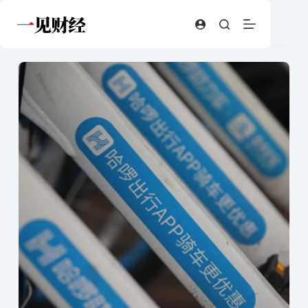
跳
至
内
容