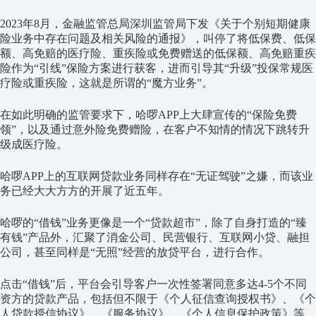
2023年8月，金融监管总局深圳监管局下发《关于个别短期健康
险业务中存在问题及相关风险的通报》，叫停了将低保费、低保
额、高免赔的医疗险、重疾险或免费赠送的低保额、高免赔重疾
险作为“引线”保险方案进行获客，进而引导其“升级”投保常规医
疗险或重疾险，这就是所谓的“魔方业务”。
在如此明确的监管要求下，哈啰APP上大肆宣传的“保险免费
领”，以及通过意外险免费赠险，在客户不知情的情况下跳转升
级成医疗险。
哈啰APP上的互联网贷款业务同样存在“无证驾驶”之嫌，而该业
务已经大大方方的开展了近五年。
哈啰的“借钱”业务更像是一个“贷款超市”，除了自身打造的“臻
有钱”产品外，汇聚了消金公司、民营银行、互联网小贷、融担
公司，甚至同样是“无照”经营的放贷平台，进行合作。
点击“借钱”后，平台会引导客户一次性签署同意多达4-5个不同
资方的贷款产品，包括但不限于《个人征信查询授权书》、《个
人贷款授信协议》、《服务协议》、《个人信息保护政策》等。