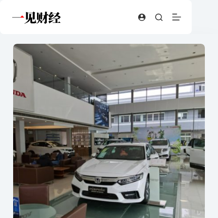
跳
至
内
容