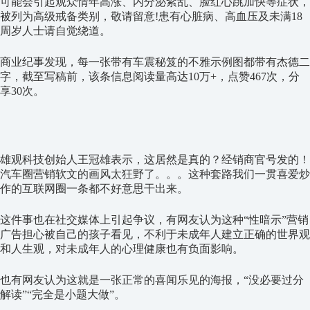
可能会引起观众情年高涨、内分泌紊乱、脸红心跳加快等症状，
被列为高级戒备类别，敬请留意!患有心脏病、高血压及未满18
周岁人士请自觉绕道。
商业纪事发现，每一张带有车震秘笈的不雅示例图都带有杰德二
字，截至写稿前，该条信息阅读量高达10万+，点赞467次，分
享30次。
雄观科技创始人王冠雄表示，这居然是真的？经销商官号发的！
汽车圈营销软文的画风太狂野了。。。这种套路我们一贯喜爱炒
作的互联网圈一条都不好意思干出来。
这件事也在社交媒体上引起争议，有网友认为这种“性暗示”营销
广告担心被自己的孩子看见，不利于未成年人建立正确的世界观
和人生观，对未成年人的心理健康也有负面影响。
也有网友认为这就是一张正常的喜闻乐见的海报，“没必要过分
解读”“完全是小题大做”。