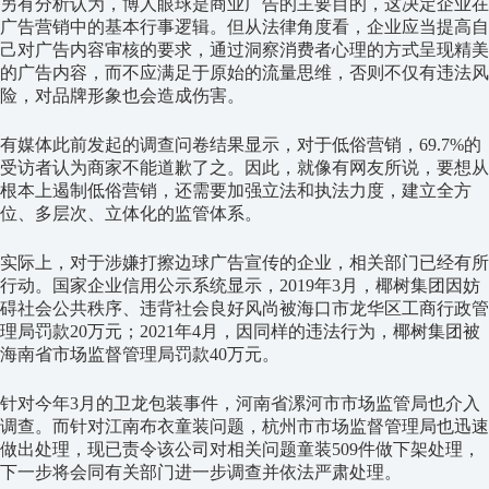
另有分析认为，博人眼球是商业广告的主要目的，这决定企业在
广告营销中的基本行事逻辑。但从法律角度看，企业应当提高自
己对广告内容审核的要求，通过洞察消费者心理的方式呈现精美
的广告内容，而不应满足于原始的流量思维，否则不仅有违法风
险，对品牌形象也会造成伤害。
有媒体此前发起的调查问卷结果显示，对于低俗营销，69.7%的
受访者认为商家不能道歉了之。因此，就像有网友所说，要想从
根本上遏制低俗营销，还需要加强立法和执法力度，建立全方
位、多层次、立体化的监管体系。
实际上，对于涉嫌打擦边球广告宣传的企业，相关部门已经有所
行动。国家企业信用公示系统显示，2019年3月，椰树集团因妨
碍社会公共秩序、违背社会良好风尚被海口市龙华区工商行政管
理局罚款20万元；2021年4月，因同样的违法行为，椰树集团被
海南省市场监督管理局罚款40万元。
针对今年3月的卫龙包装事件，河南省漯河市市场监管局也介入
调查。而针对江南布衣童装问题，杭州市市场监督管理局也迅速
做出处理，现已责令该公司对相关问题童装509件做下架处理，
下一步将会同有关部门进一步调查并依法严肃处理。