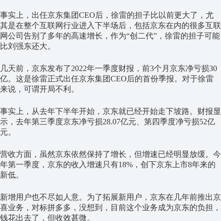
事实上，出任京东集团CEO后，徐雷的担子比以前更大了，尤
其是在整个互联网行业进入下半场后，包括京东在内的很多互联
网公司告别了多年的高速增长，作为“创二代”，徐雷的担子可能
比刘强东还大。
几天前，京东发布了2022年一季度财报，前3个月京东净亏损30
亿。这是徐雷正式出任京东集团CEO后的首份季报。对于徐雷
来说，可谓开局不利。
事实上，从去年下半年开始，京东就已经开始走下坡路。财报显
示，去年第三季度京东净亏损28.07亿元、第四季度净亏损52亿
元。
营收方面，虽然京东依然保持了增长，但增速已经明显放缓。今
年第一季度，京东的收入增速只有18%，创下京东上市8年来的
新低。
新增用户也不尽如人意。为了拓展新用户，京东在几年前推出京
喜业务，对标拼多多，没想到，目前这个业务成为京东的负担，
钱花出去了，但收效甚微。