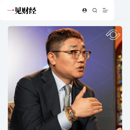
跳
至
内
容