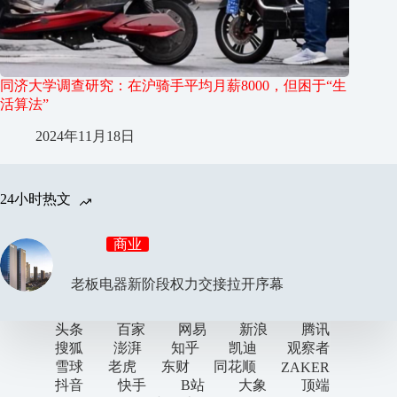
同济大学调查研究：在沪骑手平均月薪8000，但困于“生
活算法”
2024年11月18日
24小时热文
商业
老板电器新阶段权力交接拉开序幕
头条
百家
网易
新浪
腾讯
搜狐
澎湃
知乎
凯迪
观察者
雪球
老虎
东财
同花顺
ZAKER
抖音
快手
B站
大象
顶端