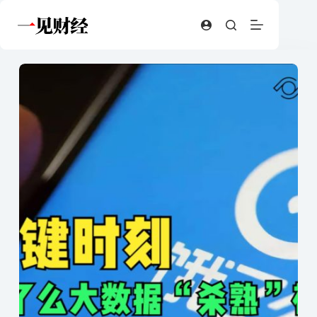
跳
至
内
容