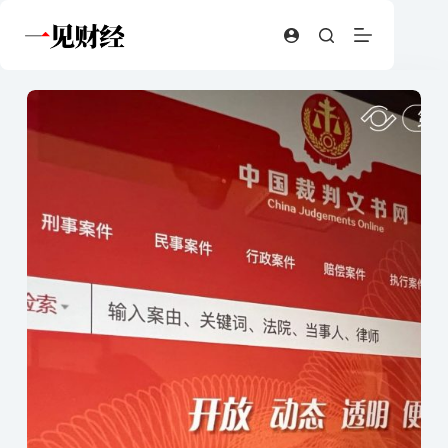
跳
至
内
容