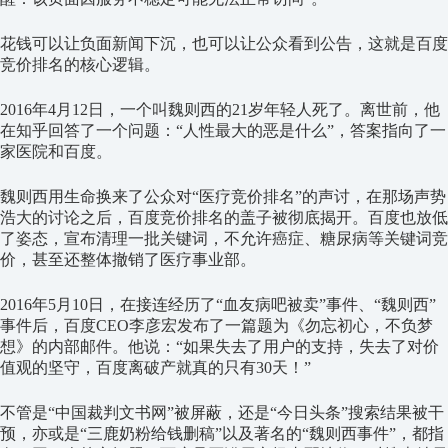
花钱可以让负面新闻下沉，也可以让公众看到公告，这就是百度
竞价排名的核心逻辑。
2016年4月12日，一个叫魏则西的21岁年轻人死了。离世前，他
在知乎回答了一个问题：“人性最大的恶是什么”，答案指向了一
家医院和百度。
魏则西用生命换来了公众对“医疗竞价排名”的声讨，在那场声势
浩大的讨论之后，百度竞价排名的盖子被彻底揭开。百度也放低
了姿态，宣布清理一批关键词，不允许癌症、糖尿病等关键词竞
价，甚至还整体撤销了医疗事业部。
2016年5月10日，在接连经历了“血友病吧被卖”事件、“魏则西”
事件后，百度CEO李彦宏发布了一篇题为《勿忘初心，不负梦
想》的内部邮件。他说：“如果失去了用户的支持，失去了对价
值观的坚守，百度离破产就真的只有30天！”
不管是“中国裁判文书网”被屏蔽，还是“今日头条”搜索结果被干
预，亦或是“三鹿奶粉给钱删稿”以及著名的“魏则西事件”，都指