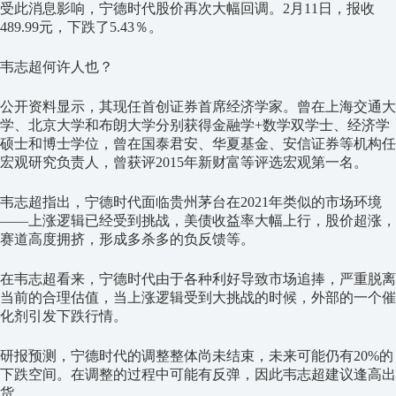
受此消息影响，宁德时代股价再次大幅回调。2月11日，报收
489.99元，下跌了5.43％。
韦志超何许人也？
公开资料显示，其现任首创证券首席经济学家。曾在上海交通大
学、北京大学和布朗大学分别获得金融学+数学双学士、经济学
硕士和博士学位，曾在国泰君安、华夏基金、安信证券等机构任
宏观研究负责人，曾获评2015年新财富等评选宏观第一名。
韦志超指出，宁德时代面临贵州茅台在2021年类似的市场环境
——上涨逻辑已经受到挑战，美债收益率大幅上行，股价超涨，
赛道高度拥挤，形成多杀多的负反馈等。
在韦志超看来，宁德时代由于各种利好导致市场追捧，严重脱离
当前的合理估值，当上涨逻辑受到大挑战的时候，外部的一个催
化剂引发下跌行情。
研报预测，宁德时代的调整整体尚未结束，未来可能仍有20%的
下跌空间。在调整的过程中可能有反弹，因此韦志超建议逢高出
货。