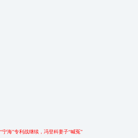
“宁海”专利战继续，冯登科妻子“喊冤”