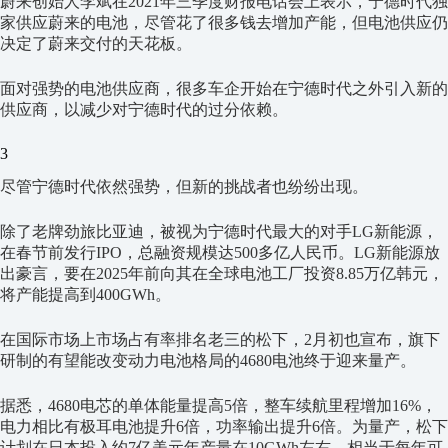
蔚来创始人李斌在2021年三季度财报电话会上表示，宁德时代独
家供应蔚来的电池，尽管花了很多钱去增加产能，但电池供应仍
决定了蔚来交付的天花板。
面对强势的电池供应商，很多车企开始在宁德时代之外引入新的
供应商，以减少对宁德时代的过分依赖。
3
尽管宁德时代依然强势，但新的挑战者也纷纷出现。
除了老牌劲旅比亚迪，被视为宁德时代最大的对手LG新能源，
在春节前发行IPO，总融资规模达500多亿人民币。LG新能源放
出豪言，要在2025年前向其在全球电池工厂投资8.85万亿韩元，
将产能提高到400GWh。
在国际市场上市场占有率排名老三的松下，2月初也宣布，旗下
研制的有望能改变动力电池格局的4680电池终于迎来量产。
据悉，4680电芯的单体能量提高5倍，整车续航里程增加16%，
电力相比有极耳电池提升6倍，功率输出提升6倍。为量产，松下
计划在日本投入约7亿美元年产量在10GWh左右，相当于每年可