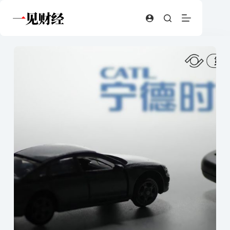
跳
至
内
容