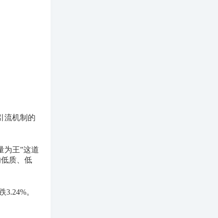
引流机制的
量为王”这道
的低质、低
.24%。