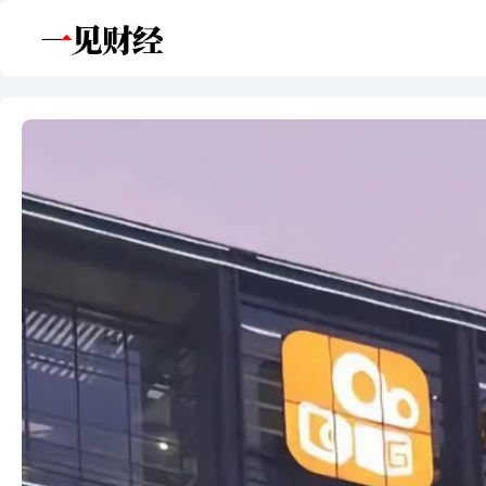
跳
至
内
容