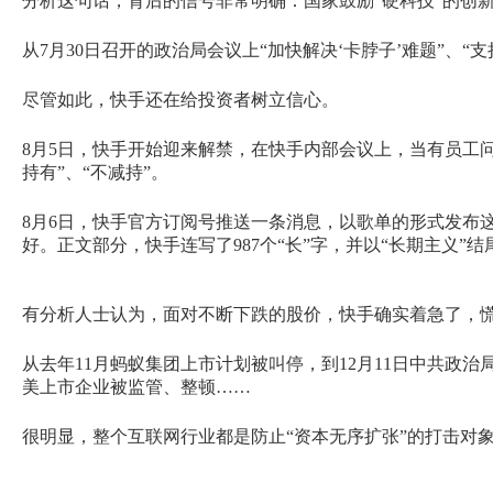
分析这句话，背后的信号非常明确：国家鼓励“硬科技”的创
从7月30日召开的政治局会议上“加快解决‘卡脖子’难题”、
尽管如此，快手还在给投资者树立信心。
8月5日，快手开始迎来解禁，在快手内部会议上，当有员工
持有”、“不减持”。
8月6日，快手官方订阅号推送一条消息，以歌单的形式发布
好。正文部分，快手连写了987个“长”字，并以“长期主义”结
有分析人士认为，面对不断下跌的股价，快手确实着急了，
从去年11月蚂蚁集团上市计划被叫停，到12月11日中共政
美上市企业被监管、整顿……
很明显，整个互联网行业都是防止“资本无序扩张”的打击对