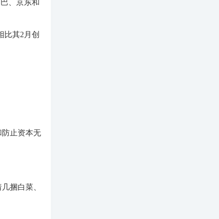
巴巴、京东和
相比其2月创
和防止资本无
着几捆白菜、