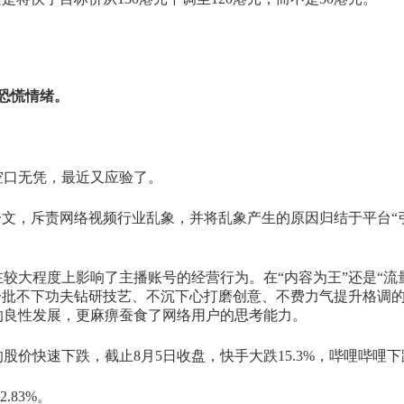
恐慌情绪。
空口无凭，最近又应验了。
》一文，斥责网络视频行业乱象，并将乱象产生的原因归结于平台“
较大程度上影响了主播账号的经营行为。在“内容为王”还是“流
一批不下功夫钻研技艺、不沉下心打磨创意、不费力气提升格调
的良性发展，更麻痹蚕食了网络用户的思考能力。
快速下跌，截止8月5日收盘，快手大跌15.3%，哔哩哔哩下跌3
.83%。