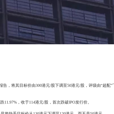
，将其目标价由300港元/股下调至50港元/股，评级由“超配”
1.97%，收于114港元/股，首次跌破IPO发行价。
将快手目标价从130港元下调至120港元，而不是50港元。