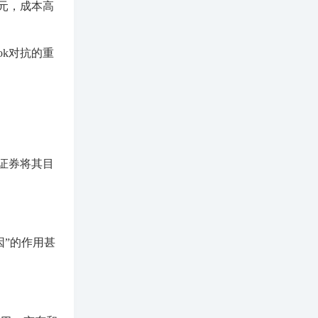
3元，成本高
ok对抗的重
信证券将其目
因”的作用甚