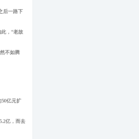
之后一路下
此，“老故
显然不如腾
的50亿元扩
5.2亿，而去