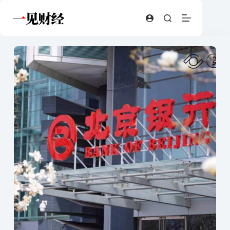
跳
至
内
容