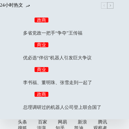
24小时热文
政商
多省党政一把手“争夺”王传福
商业
优必选“伴侣”机器人引发巨大争议
商业
李书福、董明珠、张雪走到一起了
政商
总理调研过的机器人公司登上联合国了
头条
百家
网易
新浪
腾讯
搜狐
澎湃
知乎
凯迪
观察者