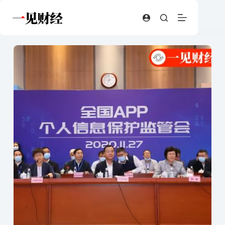
跳
至
内
容