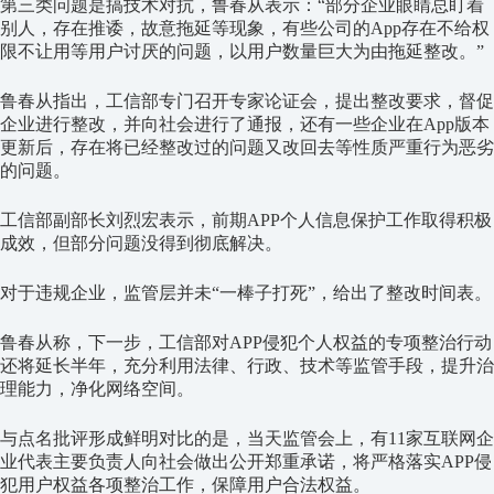
第三类问题是搞技术对抗，鲁春从表示：“部分企业眼睛总盯着
别人，存在推诿，故意拖延等现象，有些公司的App存在不给权
限不让用等用户讨厌的问题，以用户数量巨大为由拖延整改。”
鲁春从指出，工信部专门召开专家论证会，提出整改要求，督促
企业进行整改，并向社会进行了通报，还有一些企业在App版本
更新后，存在将已经整改过的问题又改回去等性质严重行为恶劣
的问题。
工信部副部长刘烈宏表示，前期APP个人信息保护工作取得积极
成效，但部分问题没得到彻底解决。
对于违规企业，监管层并未“一棒子打死”，给出了整改时间表。
鲁春从称，下一步，工信部对APP侵犯个人权益的专项整治行动
还将延长半年，充分利用法律、行政、技术等监管手段，提升治
理能力，净化网络空间。
与点名批评形成鲜明对比的是，当天监管会上，有11家互联网企
业代表主要负责人向社会做出公开郑重承诺，将严格落实APP侵
犯用户权益各项整治工作，保障用户合法权益。