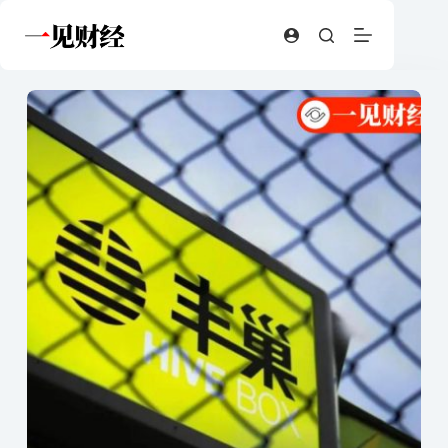
跳
至
内
容