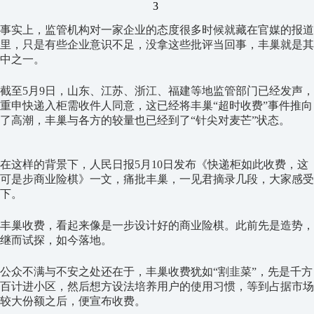
3
事实上，监管机构对一家企业的态度很多时候就藏在官媒的报道
里，只是有些企业意识不足，没拿这些批评当回事，丰巢就是其
中之一。
截至5月9日，山东、江苏、浙江、福建等地监管部门已经发声，
重申快递入柜需收件人同意，这已经将丰巢“超时收费”事件推向
了高潮，丰巢与各方的较量也已经到了“针尖对麦芒”状态。
在这样的背景下，人民日报5月10日发布《快递柜如此收费，这
可是步商业险棋》一文，痛批丰巢，一见君摘录几段，大家感受
下。
丰巢收费，看起来像是一步设计好的商业险棋。此前先是造势，
继而试探，如今落地。
公众不满与不安之处还在于，丰巢收费犹如“割韭菜”，先是千方
百计进小区，然后想方设法培养用户的使用习惯，等到占据市场
较大份额之后，便宣布收费。