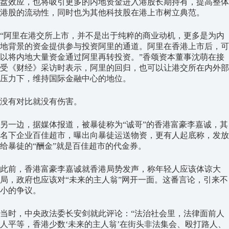
盘效应，也将吸引更多的内地资金进入港股长期持有，提高整体
港股的流动性，同时也为其他科技股在港上市树立典范。
“阿里在港交所上市，并不是出于纯粹的商业动机，更多是为内
地背景的资金提供参与投资阿里的通道。阿里在香港上市后，可
以将内地大量资金通过阿里再转投资。”香颂资本董事沈萌在接
受《财经》采访时表示，阿里的回归，也可以让港交所在内外部
压力下，维持国际金融中心的地位。
没有对比就没有伤害。
另一边，据媒体报道，被暴徒称为“诚哥”的香港富豪李嘉诚，其
名下企业百佳超市，曝出向暴徒运送物资，更有人起底称，发放
给暴徒的“酬金”就是百佳超市的代金券。
此前，香港富豪李嘉诚就香港局势发声，称年轻人应该体谅大
局，政府也应该对“未来的主人翁”网开一面。这番言论，引来不
小的争议。
当时，中央政法委长安剑就此评论：“法治社会里，法律面前人
人平等，香港少数‘未来的主人翁’在街头非法集会、殴打路人、