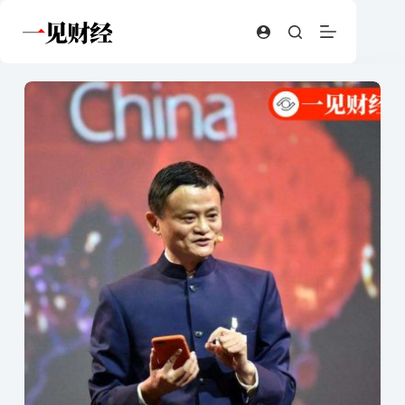
跳
至
内
容