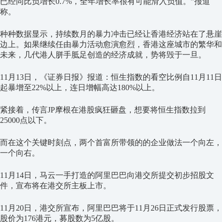
已经同比负增长0.7%，全年增长率很有可能滑入负值。”报道
称。
种种数据显示，持续数月的暴力冲击已经让香港经济站在了悬崖
边上。如果继续任由暴力活动愈演愈烈，香港这座城市的繁华和
未来，几代港人胼手胝足创造的经济成就，势将毁于一旦。
11月13日，《证券日报》报道：恒生指数的看空比例自11月11日
起暴增至22%以上，连日增幅高达180%以上。
紧接着，传言JP摩根在港股疯狂砸盘，想要将恒生指数拉到
25000点以下。
而在这个关键时刻点，两个首富所带领的的企业做法一个向左，
一个向右。
11月14日，马云一手打造的阿里巴巴向港交所提交初步招股文
件，宣布将在港交所主板上市。
11月20日，港交所宣布，阿里巴巴将于11月26日正式发行股票，
股价为176港元，募股数为5亿股。