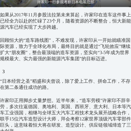
许家印一行参观考察日本电装总部
如果从2017年11月参股法拉第未来算起，许家印在造车这件事上
已经全力以赴的忙碌了23个月，随着资源的不断整合，恒大新能
源汽车已经实现了大步跨越。
回顾恒大的“造车路线图”，不难发现，许家印从一开始就瞄准国
际资源，致力于全球化布局，最终目的就是通过“飞轮效应”继续
扩大“朋友圈”，整合最顶端的造车资源，坚实向“3-5年成为世界
规模最大、实力最强的新能源汽车集团”的目标迈进。
3
“日本经营之圣”稻盛和夫曾说，除了爱上工作、拼命工作，不存
在第二条通往成功的路。
许家印正用脚步丈量梦想。近半年来，“造车劳模”许家印不辞辛
劳，多次往返德国、奥地利、英国、西班牙、意大利、日本等汽
车工业强国，相继与全球五大汽车工程技术龙头展开战略合作，
联手15位汽车造型设计大师，拜会考察12家世界顶级汽车零部件
巨头，这意味着恒大将在研发、造型设计、供应链领域缔造了三