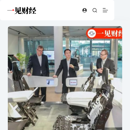
跳
至
内
容