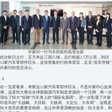
许家印一行与丰田纺织高管合影
此次欧日之行，五天奔赴三国八城，总行程超2.5万公里，到访
12家汽车零部件巨头，这张密集的行程单背后，足见“造车劳模”
许家印的坚定决心。
2
在一见君看来，考察这12家汽车零部件巨头，不是许家印心血来
潮，这是恒大整合全球新能源汽车制造资源的一个注脚，再一次
强化了恒大“恒驰”汽车身上的“国际化基因”。进一步彰显了许家
印造车的“大战略、大目标、大格局、大定位、大布局”，这既是
恒大造车的重要里程碑，也让外界更清晰的知道：恒大造车，和