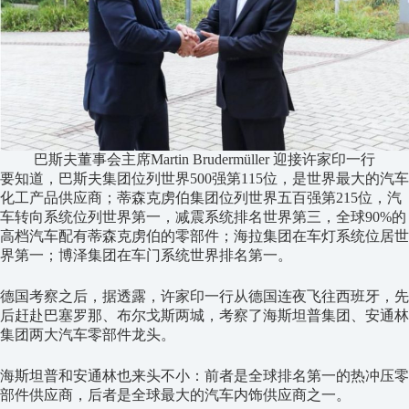
巴斯夫董事会主席Martin Brudermüller 迎接许家印一行
要知道，巴斯夫集团位列世界500强第115位，是世界最大的汽车
化工产品供应商；蒂森克虏伯集团位列世界五百强第215位，汽
车转向系统位列世界第一，减震系统排名世界第三，全球90%的
高档汽车配有蒂森克虏伯的零部件；海拉集团在车灯系统位居世
界第一；博泽集团在车门系统世界排名第一。
德国考察之后，据透露，许家印一行从德国连夜飞往西班牙，先
后赶赴巴塞罗那、布尔戈斯两城，考察了海斯坦普集团、安通林
集团两大汽车零部件龙头。
海斯坦普和安通林也来头不小：前者是全球排名第一的热冲压零
部件供应商，后者是全球最大的汽车内饰供应商之一。