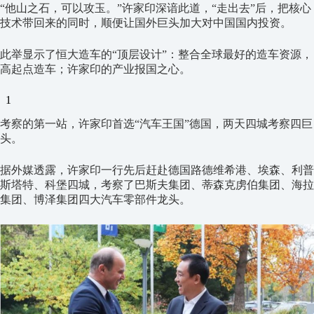
“他山之石，可以攻玉。”许家印深谙此道，“走出去”后，把核心
技术带回来的同时，顺便让国外巨头加大对中国国内投资。
此举显示了恒大造车的“顶层设计”：整合全球最好的造车资源，
高起点造车；许家印的产业报国之心。
1
考察的第一站，许家印首选“汽车王国”德国，两天四城考察四巨
头。
据外媒透露，许家印一行先后赶赴德国路德维希港、埃森、利普
斯塔特、科堡四城，考察了巴斯夫集团、蒂森克虏伯集团、海拉
集团、博泽集团四大汽车零部件龙头。