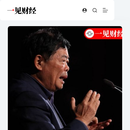
跳
至
内
容