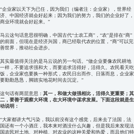
“企业家以天下为已任，因为我们（编者注：企业家），世界经
济、中国经济就会好起来；因为我们的努力，我们的企业好了，
商业环境就会好起来。”
马云这句话意思很明确，中国古代“士农工商”，“农”是排在“商”
的前面，但现在是经济兴国，商已经取代农的位置，“商”可以完
善世界，推动社会进步。
其实最值得关注的是马云说的另一句话。“做企业要像农民耕地
一样，不要追求强和大，而要追求活得好，活得久。农民看天吃
饭，企业家也要换一种形式，农民日出而作、日落而息，企业家
要勤勤恳恳，脚踏实地花时间去沉淀。”
这句话有两层意思：
其一，和做大做强相比，活得久更重要；其
二，要善于观察大环境，在大环境中谋求发展。下面这段就是生
动说明：
“大家都讲大气污染，我以前没有这个感觉，后来去了法国，法
国还有一个小酒庄，我本来对酒没什么兴趣，但是我后来发现法
国农民对土地、对种植、对农业的这种关爱和热爱，而且他们特