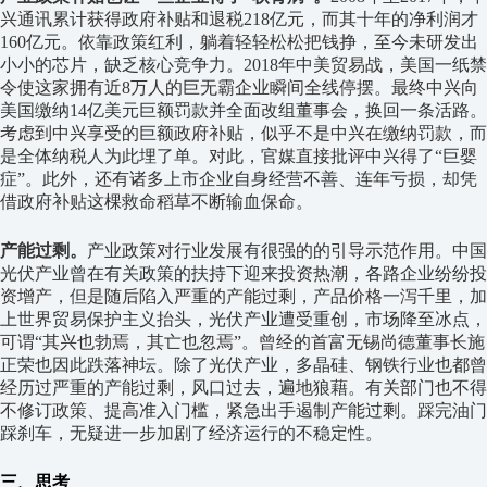
兴通讯累计获得政府补贴和退税218亿元，而其十年的净利润才
160亿元。依靠政策红利，躺着轻轻松松把钱挣，至今未研发出
小小的芯片，缺乏核心竞争力。2018年中美贸易战，美国一纸禁
令使这家拥有近8万人的巨无霸企业瞬间全线停摆。最终中兴向
美国缴纳14亿美元巨额罚款并全面改组董事会，换回一条活路。
考虑到中兴享受的巨额政府补贴，似乎不是中兴在缴纳罚款，而
是全体纳税人为此埋了单。对此，官媒直接批评中兴得了“巨婴
症”。此外，还有诸多上市企业自身经营不善、连年亏损，却凭
借政府补贴这棵救命稻草不断输血保命。
产能过剩。
产业政策对行业发展有很强的的引导示范作用。中国
光伏产业曾在有关政策的扶持下迎来投资热潮，各路企业纷纷投
资增产，但是随后陷入严重的产能过剩，产品价格一泻千里，加
上世界贸易保护主义抬头，光伏产业遭受重创，市场降至冰点，
可谓“其兴也勃焉，其亡也忽焉”。曾经的首富无锡尚德董事长施
正荣也因此跌落神坛。除了光伏产业，多晶硅、钢铁行业也都曾
经历过严重的产能过剩，风口过去，遍地狼藉。有关部门也不得
不修订政策、提高准入门槛，紧急出手遏制产能过剩。踩完油门
踩刹车，无疑进一步加剧了经济运行的不稳定性。
三、思考