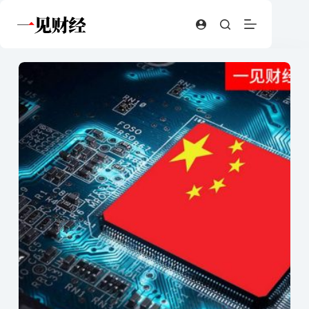
跳
至
内
容