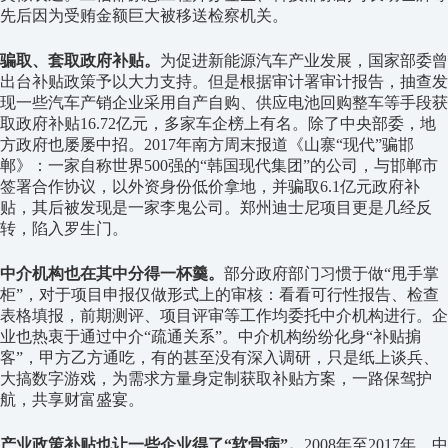
先后因为受贿金额巨大被移送检察机关。
骗取、套取政府补贴。
为促进新能源汽车产业发展，国家部委曾
出台补贴政策予以大力支持。但是根据审计署审计报告，抽查发
现一些汽车产销企业采用自产自购、供应电池回购整车等手段获
取政府补贴16.72亿元，多家车企榜上有名。除了中央部委，地
方政府也屡屡中招。2017年南方周末报道《山寨“现代”骗邯
郸》：一家自称世界500强的“韩国现代集团”的公司，与邯郸市
签署合作协议，以外资身份低价拿地，并骗取6.1亿元政府补
贴，其后被发现是一家李鬼公司。郑州迪士尼项目更是几经反
转，陷入罗生门。
中介机构也在其中分得一杯羹。
部分政府部门习惯于做“甩手掌
柜”，对于项目申报仅做形式上的审核：看看可行性报告、检查
表格填报，前期测评、项目评审等工作均委托中介机构进行。企
业也热衷于通过中介“疏通关系”。中介机构纷纷化身“补贴掮
客”，甲方乙方通吃，有的甚至没有深入调研，只是纸上谈兵、
大搞数字游戏，为需求方量身定制获取补贴方案，一路保驾护
航，共享财富盛宴。
产业政策补贴也让一些企业得了“软骨病”。
2008年至2017年，中