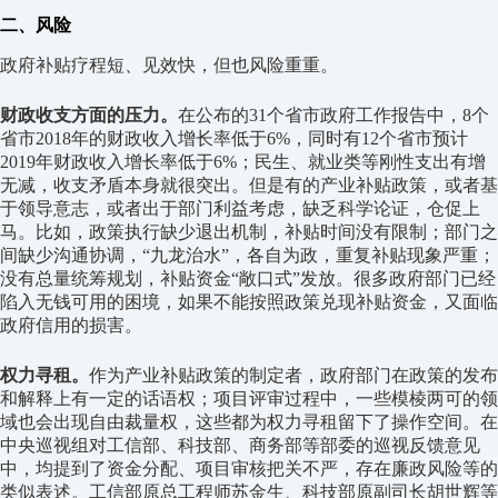
二、风险
政府补贴疗程短、见效快，但也风险重重。
财政收支方面的压力。
在公布的31个省市政府工作报告中，8个
省市2018年的财政收入增长率低于6%，同时有12个省市预计
2019年财政收入增长率低于6%；民生、就业类等刚性支出有增
无减，收支矛盾本身就很突出。但是有的产业补贴政策，或者基
于领导意志，或者出于部门利益考虑，缺乏科学论证，仓促上
马。比如，政策执行缺少退出机制，补贴时间没有限制；部门之
间缺少沟通协调，“九龙治水”，各自为政，重复补贴现象严重；
没有总量统筹规划，补贴资金“敞口式”发放。很多政府部门已经
陷入无钱可用的困境，如果不能按照政策兑现补贴资金，又面临
政府信用的损害。
权力寻租。
作为产业补贴政策的制定者，政府部门在政策的发布
和解释上有一定的话语权；项目评审过程中，一些模棱两可的领
域也会出现自由裁量权，这些都为权力寻租留下了操作空间。在
中央巡视组对工信部、科技部、商务部等部委的巡视反馈意见
中，均提到了资金分配、项目审核把关不严，存在廉政风险等的
类似表述。工信部原总工程师苏金生、科技部原副司长胡世辉等