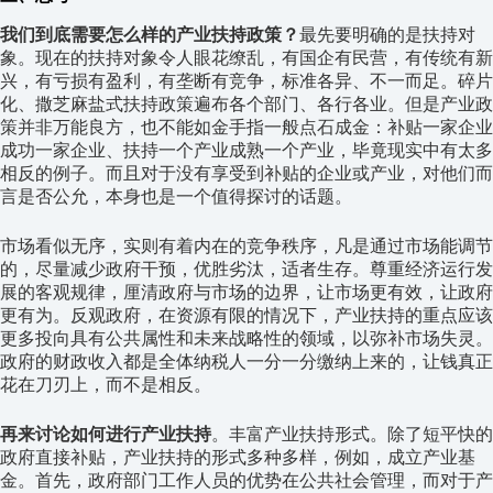
我们到底需要怎么样的产业扶持政策？
最先要明确的是扶持对
象。现在的扶持对象令人眼花缭乱，有国企有民营，有传统有新
兴，有亏损有盈利，有垄断有竞争，标准各异、不一而足。碎片
化、撒芝麻盐式扶持政策遍布各个部门、各行各业。但是产业政
策并非万能良方，也不能如金手指一般点石成金：补贴一家企业
成功一家企业、扶持一个产业成熟一个产业，毕竟现实中有太多
相反的例子。而且对于没有享受到补贴的企业或产业，对他们而
言是否公允，本身也是一个值得探讨的话题。
市场看似无序，实则有着内在的竞争秩序，凡是通过市场能调节
的，尽量减少政府干预，优胜劣汰，适者生存。尊重经济运行发
展的客观规律，厘清政府与市场的边界，让市场更有效，让政府
更有为。反观政府，在资源有限的情况下，产业扶持的重点应该
更多投向具有公共属性和未来战略性的领域，以弥补市场失灵。
政府的财政收入都是全体纳税人一分一分缴纳上来的，让钱真正
花在刀刃上，而不是相反。
再来讨论如何进行产业扶持
。丰富产业扶持形式。除了短平快的
政府直接补贴，产业扶持的形式多种多样，例如，成立产业基
金。首先，政府部门工作人员的优势在公共社会管理，而对于产