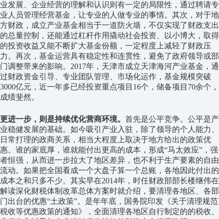
业发展、企业经营的理解和认识则有一定的局限性，通过聘请专
业人员管理经营基金，让专业的人做专业的事情。其次，对于地
方财政，成立产业基金相当于一道防火墙，不仅实现了财政支出
的总量控制，还能通过杠杆作用撬动社会投资、以小博大，取得
的投资收益又能不断扩大基金份额，一定程度上减轻了财政压
力。再次，基金运营具有稳定性和连贯性，避免了政府领导或部
门调整带来的影响。2017年，天津市成立天津海河产业基金，通
过财政资金引导、专业团队管理、市场化运作，基金规模突破
3000亿元，近一年多已经投资重点项目16个，储备项目70余个，
成绩斐然。
更进一步，则是持续优化营商环境。
首先是公平竞争。公平是产
业稳健发展的基础。如今吸引产业入驻，除了领导的个人能力、
日常打理的政商关系，相当大程度上取决于地方给出的政策优
惠。谁的家底厚，谁就能付出更高的成本，形成“马太效应”，强
者恒强，从而进一步拉大了地区差异，也不利于生产要素的自由
流动。如果把全国看成一个大盘子算一个总账，各地因此付出的
成本之和只多不少。其实早在2014年，时任财政部部长楼继伟在
解读深化财税体制改革总体方案时就介绍，要清理各地区、各部
门出台的优惠“土政策”。是年年底，国务院印发《关于清理规范
税收等优惠政策的通知》，全面清理各地区自行制定的的税收、