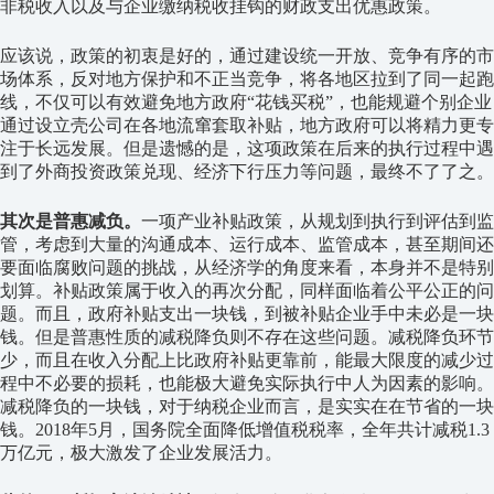
非税收入以及与企业缴纳税收挂钩的财政支出优惠政策。
应该说，政策的初衷是好的，通过建设统一开放、竞争有序的市
场体系，反对地方保护和不正当竞争，将各地区拉到了同一起跑
线，不仅可以有效避免地方政府“花钱买税”，也能规避个别企业
通过设立壳公司在各地流窜套取补贴，地方政府可以将精力更专
注于长远发展。但是遗憾的是，这项政策在后来的执行过程中遇
到了外商投资政策兑现、经济下行压力等问题，最终不了了之。
其次是普惠减负。
一项产业补贴政策，从规划到执行到评估到监
管，考虑到大量的沟通成本、运行成本、监管成本，甚至期间还
要面临腐败问题的挑战，从经济学的角度来看，本身并不是特别
划算。补贴政策属于收入的再次分配，同样面临着公平公正的问
题。而且，政府补贴支出一块钱，到被补贴企业手中未必是一块
钱。但是普惠性质的减税降负则不存在这些问题。减税降负环节
少，而且在收入分配上比政府补贴更靠前，能最大限度的减少过
程中不必要的损耗，也能极大避免实际执行中人为因素的影响。
减税降负的一块钱，对于纳税企业而言，是实实在在节省的一块
钱。2018年5月，国务院全面降低增值税税率，全年共计减税1.3
万亿元，极大激发了企业发展活力。