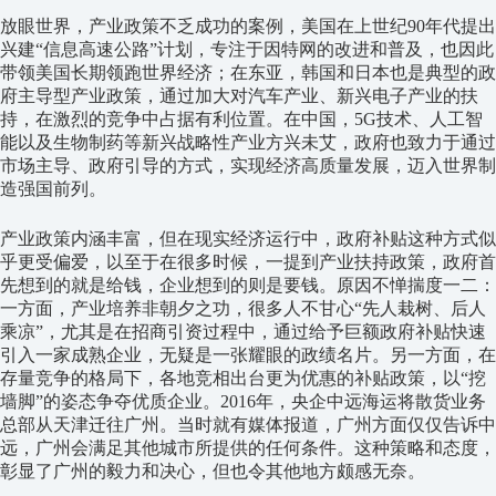
放眼世界，产业政策不乏成功的案例，美国在上世纪90年代提出
兴建“信息高速公路”计划，专注于因特网的改进和普及，也因此
带领美国长期领跑世界经济；在东亚，韩国和日本也是典型的政
府主导型产业政策，通过加大对汽车产业、新兴电子产业的扶
持，在激烈的竞争中占据有利位置。在中国，5G技术、人工智
能以及生物制药等新兴战略性产业方兴未艾，政府也致力于通过
市场主导、政府引导的方式，实现经济高质量发展，迈入世界制
造强国前列。
产业政策内涵丰富，但在现实经济运行中，政府补贴这种方式似
乎更受偏爱，以至于在很多时候，一提到产业扶持政策，政府首
先想到的就是给钱，企业想到的则是要钱。原因不惮揣度一二：
一方面，产业培养非朝夕之功，很多人不甘心“先人栽树、后人
乘凉”，尤其是在招商引资过程中，通过给予巨额政府补贴快速
引入一家成熟企业，无疑是一张耀眼的政绩名片。另一方面，在
存量竞争的格局下，各地竞相出台更为优惠的补贴政策，以“挖
墙脚”的姿态争夺优质企业。2016年，央企中远海运将散货业务
总部从天津迁往广州。当时就有媒体报道，广州方面仅仅告诉中
远，广州会满足其他城市所提供的任何条件。这种策略和态度，
彰显了广州的毅力和决心，但也令其他地方颇感无奈。