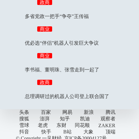
政商
多省党政一把手“争夺”王传福
商业
优必选“伴侣”机器人引发巨大争议
商业
李书福、董明珠、张雪走到一起了
政商
总理调研过的机器人公司登上联合国了
头条
百家
网易
新浪
腾讯
搜狐
澎湃
知乎
凯迪
观察者
雪球
老虎
东财
同花顺
ZAKER
抖音
快手
B站
大象
顶端
© Copyright
一见财经
.
京ICP备20004127号