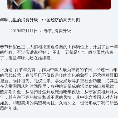
年味儿里的消费升级，中国经济的高光时刻
2019年2月11日
春节
,
消费升级
春节长假已过，人们相继重返各自的工作岗位上，开启了新一年
的征程。不过俗话说得好：“不出十五都是年”。假期虽然结束
了，但是年味儿还在延续着。
正所谓“百节年为首”，作为中国人最为重要的节日，经过千百年
的代代传承，春节早已不仅仅是传统文化的象征，还承担着辞旧
迎新、缅怀祖先、礼仪往来、享受娱乐等多重社会功能。尤其是
在这举国同庆的时间段里，各种约定俗成的活动仿佛自然规律一
般如期而至，从洒扫除尘到放鞭炮吃年夜饭，从守岁祭祖到拜大
年，总有说不完的故事和道不尽的风情，其中饱含着国人对吉祥
如意、和谐美满的渴望与向往。久而久之，也便形成了我们所熟
悉的年味。