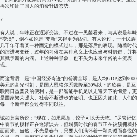
再次印证了国人的消费升级态势。
3
有人说，年味正在逐渐变淡。不过在一见菌看来，与其说是年味
“变淡”，倒不如说是“变新”来得更为贴切。有人说过，一个民族
几千年守着某一种固定的模式过年，那是落后的表现。随着时代
的演进与变迁，过年的习俗在某种意义上也应当与时俱进，并将
其赋予新的内涵。上述种种景象，也不失为未来年俗的主流表
现。
而这背后，是“中国经济奇迹”的誉满全球，是人均GDP达到9000
美元的高光时刻，是国人恩格尔系数降至30%以下的欣喜，是互
联网日益普及的便利，是一部智能手机足以走遍天下的惬意，更
是国家繁荣强大、社会不断进步的证明。也正因为如此，人们的
每一个新年都会过得不同以往。
诚如莫言所说：“现在，如果愿意，饺子可以天天吃。”尽管记忆
中春节的模样正在逐渐淡去，但崭新时代的春节正在被簇拥着扑
面而来。当然，不光是春节，只要人们满怀着一颗真诚而喜悦的