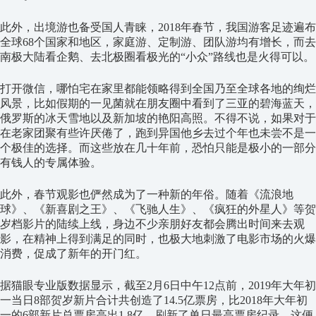
此外，出境游也备受国人青睐，2018年春节，我国游客足迹遍布
全球68个国家和地区，家庭游、定制游、团队游均有增长，而去
南极大陆看企鹅、去北极圈看极光的“小众”路线也是火得可以。
打开微信，哪怕宅在家里都能领略得到全国乃至全球各地的绚烂
风景，比如假期的一见菌就在朋友圈中看到了三亚的碧海蓝天，
俄罗斯的冰天雪地以及新加坡的艳阳高照。不得不说，如果对于
在老家团聚有些许厌倦了，跑到异国他乡去过个年也未尝不是一
个极佳的选择。而这些放在几十年前，恐怕只能是极小的一部分
有钱人的专属体验。
此外，春节观影也俨然成为了一种新的年俗。随着《流浪地
球》、《新喜剧之王》、《飞驰人生》、《疯狂的外星人》等贺
岁档影片的陆续上线，身边不少亲朋好友都会腾出时间来去观
影，在精神上得到满足的同时，也极大地刺激了电影市场的火爆
消费，促成了新年的开门红。
据猫眼专业版数据显示，截至2月6日中午12点前，2019年大年初
一当日8部贺岁新片合计共创造了14.5亿票房，比2018年大年初
一的6部新片总票房高出1.8亿，刷新了单日最高票房纪录。这便