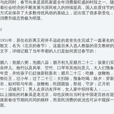
与此同时，春节向来是居民家庭全年消费最旺盛的时段之一。随
着社会经济的不断发展与居民收入的持续提高，国人欢度佳节的
方式在保存了大多数传统风俗的基础上，还出现了很多新变化，
消费升级态势极为明显。
1
1951年，居住在距离王府井不远处的老舍先生完成了一篇著名的
散文，名为《北京的春节》。这篇后来入选人教版的语文教材的
文字，详细记载了当年帝都的人们是如何度过春节的：
腊八：熬腊八粥，泡腊八蒜；腊月初九至腊月二十二：孩童们买
杂拌儿、炮竹以及风筝、空竹、口琴等其他玩意儿，大人们预备
年货，并给孩子们赶做新鞋新衣；腊月二十三：吃糖，放鞭炮，
祭灶王，过小年；过了二十三：大扫除，预备吃喝；除夕：穿新
衣，贴对联与年画，放鞭炮，吃团圆饭，祭祖，守岁；正月初
一：店铺关门，男人走亲访友拜年，女人家中招待客人；……
以上描绘的对象虽是老北京，却也反映出当时全中国老百姓在迎
接新春佳节期间共同的模样，而居民消费的状况也可从中窥探一
斑。