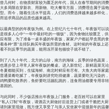
曾几何时，在物质财富较为匮乏的年代，国人在春节期间的消费
大多局限在穿新衣、用新物、吃大餐等方面，消费理念属于温饱
型。而今，随着生活水平提高，人们的消费选择越来越多样化，
而追求商品的品质也越来越高。
以最典型的的年夜饭为例。在上世纪六七十年代，年夜饭可以说
是很多人心中“一年中最好吃的一顿饭”，因为食物比较匮乏，供
应有限，为了准备一桌丰盛的年夜饭，家家户户都起早贪黑的拿
着各种“票”去排队购买年夜饭所需的食材。这时候的年夜饭上还
看不到反季节的蔬菜，能用冻芹菜包顿饺子就不错了。
到了八九十年代，北方的山珍，南方的海味，反季的绿色蔬菜，
也逐步登上寻常人家年夜饭的餐桌。进入新世纪，新鲜蔬菜无论
冬夏都能买到，生猛海鲜、南北时鲜应有尽有。大鱼大肉等家庭
普通菜肴吃腻了，年夜饭则讲究吃得健康，蔬菜要吃无污染的，
鸡鸭要吃散养的，鱼虾要吃活蹦乱跳的，连食用油都要专用非转
基因的。
与此同时，不少饭店推出年夜饭上门服务，老百姓可以在家里
“私人订制”年夜饭，请酒店大厨做好后送货上门或者干脆把大厨
请到家里现做，既方便又享受了与亲人安坐家中迎接新年的温馨