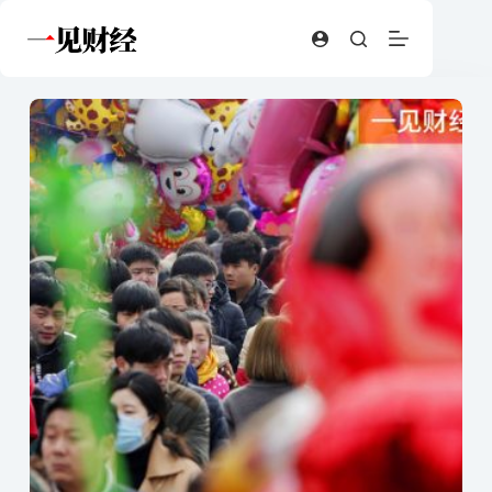
跳
至
内
容