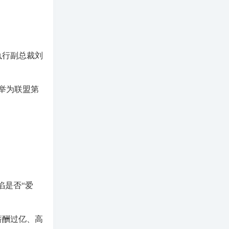
执行副总裁刘
举为联盟第
陷是否“爱
薪酬过亿、高