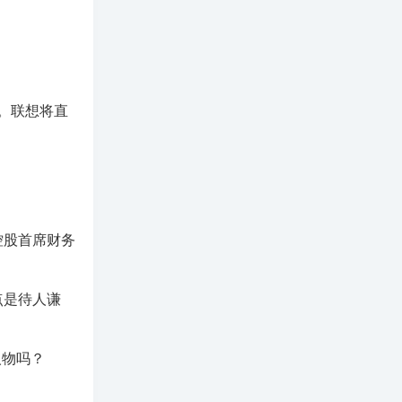
。联想将直
控股首席财务
点是待人谦
人物吗？