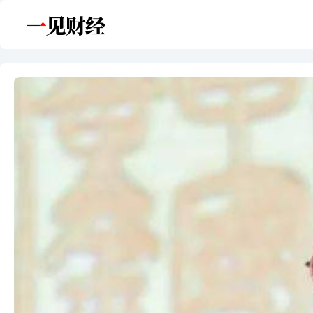
跳
至
内
容