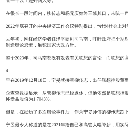
管一半以上是外国人等。
在很长一段时间内，柳传志和杨元庆始终三缄其口，未吭一
2022年底召开的中央经济工作会议特别提出，“针对社会上
去年初，网红经济学者任泽平硬刚司马南，呼吁政府把个别对
制造舆论恐慌，触犯国家大政方针。
整个2023年，司马南都没有发表有关联想的言论，而联想
4
早在2019年12月18日，宁旻就接替柳传志，出任联想控
企查查数据显示，尽管柳传志已经退休，但他依然是联想控股第
终受益股份为1.7043%。
但是，在经历了多次舆论事件后，作为宁旻师傅的柳传志跌
宁旻最令人称道的是在2021年给自己和高管大幅降薪，用