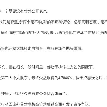
声，宁旻更没有对外公开表态。
对我们是否坚持‘两个毫不动摇’的不正确议论，必须亮明态度，毫
民企“喊打喊杀”的“坏人”管起来，理由是他们破坏了市场经济
的高管也开始大规模走向前台，在各种场合抛头露面。
股董事长，但在很长一段时间里，都处于柳传志光芒的荫蔽下。
二大个人股东，最终受益股份为4.7846%，位于卢志强之后
下神坛，已经很久没有在公众场合露面了。
实际行动回应外界对联想高管薪酬过高而引发了诸多争议。