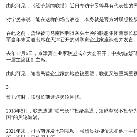
由此可见，《经济新闻联播》近日专访宁旻等具有代表性的民
对宁旻来说，能在这样的场合表态，本身就是官方对联想控
在此之前，曾经被司马南围剿得灰头土脸的联想集团董事长杨
军当年末受邀出席在天津召开的科学家企业家座谈会并发言
去年12月6日，京津冀企业家联盟成立大会召开，中央统战
一届主席团副主席。
由此可见，随着民营企业家的地位被重塑，联想又被重新重
3
曾几何时，联想长期遭遇舆论困扰。
2018年5月，联想遭遇“联想长码投给高通，短码弃权不投
国”的舆论漩涡。
2021年末，司马南连发七期视频，强烈质疑柳传志和他一