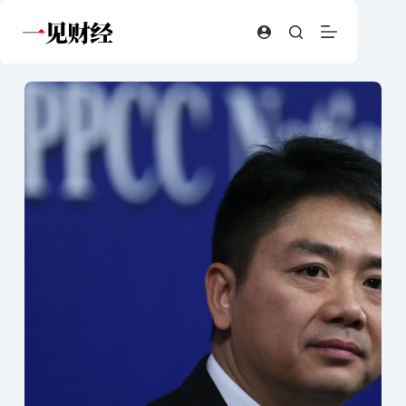
跳
至
内
容