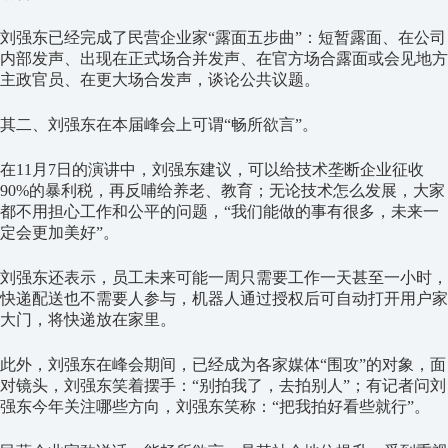
刘强东已经完成了民营企业家“露面五步曲”：短暂露面、在公司
内部发声、出现在正式场合并发声、在官方场合露面或会见地方
主政官员、在更大场合发声，谈论公共议题。
其二、刘强东在本届峰会上可谓“畅所欲言”。
在11月7日的演讲中，刘强东建议，可以给技术垄断企业征收
90%的暴利税，再反哺给养老、教育；无论技术怎么发展，大家
都不用担心工作和公平的问题，“我们能做的事有很多，未来一
定会更加美好”。
刘强东还表示，员工未来可能一周只需要工作一天甚至一小时，
快递配送也不需要人参与，机器人通过授权后可自动打开用户家
大门，将快递放在家里。
此外，刘强东在峰会期间，已经成为各家媒体“围攻”的对象，面
对镜头，刘强东笑着摆手：“别拍我了，去拍别人”；有记者问刘
强东今年关注哪些方向，刘强东笑称：“把我拍好看些就行”。