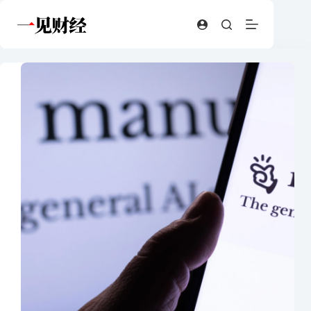
跳
至
内
容