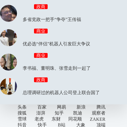
政商
多省党政一把手“争夺”王传福
商业
优必选“伴侣”机器人引发巨大争议
商业
李书福、董明珠、张雪走到一起了
政商
总理调研过的机器人公司登上联合国了
头条
百家
网易
新浪
腾讯
搜狐
澎湃
知乎
凯迪
观察者
雪球
老虎
东财
同花顺
ZAKER
抖音
快手
B站
大象
顶端