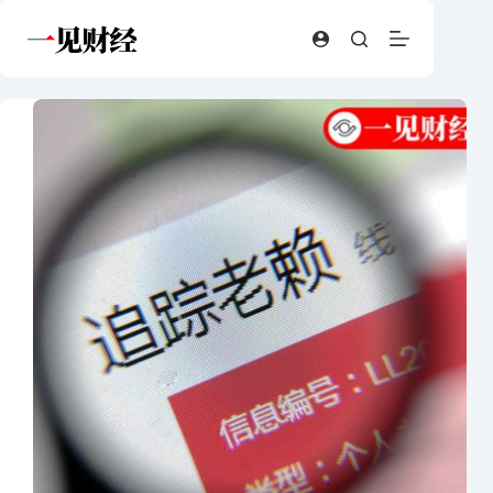
跳
至
内
容