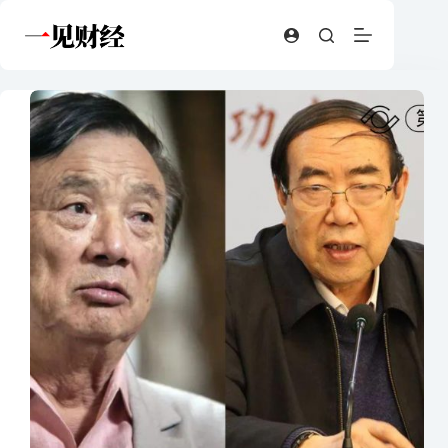
跳
至
内
容