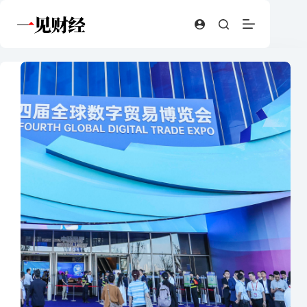
跳
至
内
容