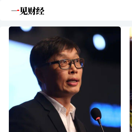
跳
至
内
容