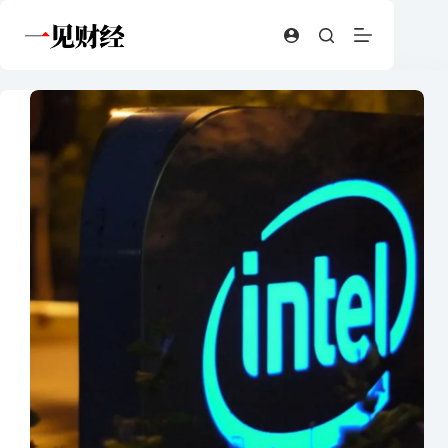
跳
至
内
容