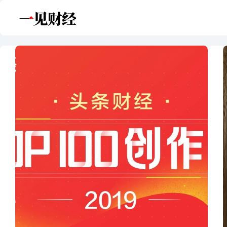
跳
至
内
容