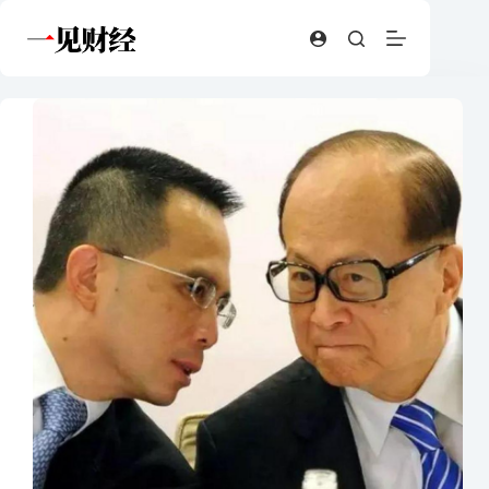
跳
至
内
容