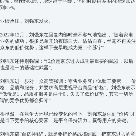
87%，增速约6.9%，增速趋于平缓，但同时期拼多多的增速却达
到65%。
业绩承压，刘强东发火。
2022年12月，刘强东在回复内部时毫不客气地指出，“随着家电
业务的成功，很多兄弟开始夜郎自大、沾沾自喜，丝毫不再关注
京东的低价优势，这样下去早晚成为第二个苏宁”
刘强东还特别强调：“低价是京东过去成功最重要的武器，以后
也是唯一的基础性武器”。
刘强东进一步对一众高管强调：零售业务客户体验三要素——价
格、品质和服务，并要求高层重视平台商品“价格”。刘强东表示
“低价是1，品质和服务是两个0，失去了低价优势，其它一切所
谓的竞争优势都会归零”
很显然，在竞争大环境已经变化的当下，刘强东意识到“价格”才
是当下竞争的核心要素，是平台保持活力，赢得用户的关键。
刘强东搞“百亿补贴”，就是要把价格战搞到底，把京东过去的竞