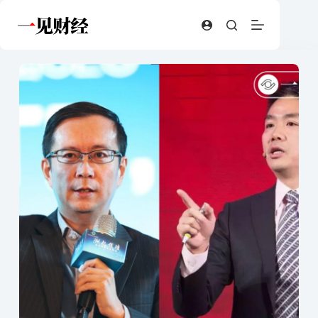
跳
至
内
容