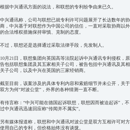
根据中兴通讯方面的说法，和联想的专利纷争由来已久。
中兴通讯称，公司与联想已就专利许可问题展开了长达数年的协
商，中兴基于对联想作为中国公司的信任，一直对采取协商以外
的合法维权措施保持审慎、克制的态度。
不过，联想还是选择通过采取法律手段，先发制人。
10月21日，联想集团向英国高等法院起诉中兴通讯专利侵权，原
告包括联想集团及其五家相关子公司，被告包括中兴通讯及其相
关子公司，以及中兴在英国的三家经销商。
截至目前，该案涉及的具体专利内容和索赔细节并未公开，关于
双方为何“对波公堂”，外界的各种猜测一直不断。
有传言称：“中兴可能在德国起诉联想，联想因而被迫起诉”，不
过中兴通讯迅速回应称“传闻并不属实”。
另有媒体报道称，联想和中兴通讯对波公堂是双方互相许可对方
使用自己的专利，但价格始终没有谈拢。