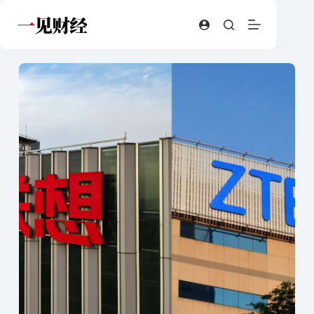
跳
至
内
容