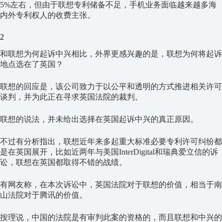
5%左右，但由于联想专利储备不足，手机业务面临越来越多海
内外专利权人的收费主张。
2
和联想为何起诉中兴相比，外界更感兴趣的是，联想为何将起诉
地点选在了英国？
联想的回应是，该公司致力于以公平和透明的方式推进相关许可
谈判，并为此正在寻求英国法院的裁判。
联想的说法，并未给出选择在英国起诉中兴的真正原因。
不过有分析指出，联想近年来多起重大标准必要专利许可纠纷都
是在英国展开，比如近两年与美国InterDigital和瑞典爱立信的诉
讼，联想在英国都取得不错的战绩。
有网友称，在本次诉讼中，英国法院对于联想的价值，相当于南
山法院对于腾讯的价值。
按理说，中国的法院是有审判此案的资格的，而且联想和中兴的