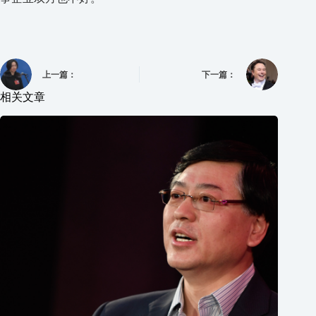
上一篇：
下一篇：
相关文章