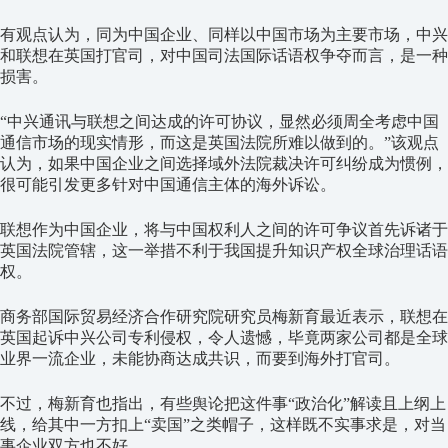
有观点认为，同为中国企业、同样以中国市场为主要市场，中兴
和联想在英国打官司，对中国司法国际话语权争夺而言，是一种
损害。
“中兴通讯与联想之间达成的许可协议，显然必须周全考虑中国
通信市场的现实情形，而这是英国法院所难以做到的。”该观点
认为，如果中国企业之间选择域外法院裁决许可纠纷成为惯例，
很可能引发更多针对中国通信主体的海外诉讼。
联想作为中国企业，将与中国权利人之间的许可争议首先诉诸于
英国法院管辖，这一举措不利于我国提升知识产权全球治理话语
权。
商务部国际贸易经济合作研究院研究员梅新育最近表示，联想在
英国起诉中兴公司专利侵权，令人遗憾，毕竟两家公司都是全球
业界一流企业，未能协商达成共识，而要到海外打官司。
不过，梅新育也指出，有些舆论把这件事“政治化”解读且上纲上
线，给其中一方扣上“卖国”之类帽子，这样既不实事求是，对当
事企业双方也不好。