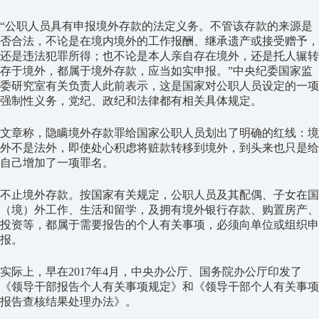
“公职人员具有申报境外存款的法定义务。不管该存款的来源是
否合法，不论是在境内境外的工作报酬、继承遗产或接受赠予，
还是违法犯罪所得；也不论是本人亲自存在境外，还是托人辗转
存于境外，都属于境外存款，应当如实申报。”中央纪委国家监
委研究室有关负责人此前表示，这是国家对公职人员设定的一项
强制性义务，党纪、政纪和法律都有相关具体规定。
文章称，隐瞒境外存款罪给国家公职人员划出了明确的红线：境
外不是法外，即使处心积虑将赃款转移到境外，到头来也只是给
自己增加了一项罪名。
不止境外存款。按国家有关规定，公职人员及其配偶、子女在国
（境）外工作、生活和留学，及拥有境外银行存款、购置房产、
投资等，都属于需要报告的个人有关事项，必须向单位或组织申
报。
实际上，早在2017年4月，中央办公厅、国务院办公厅印发了
《领导干部报告个人有关事项规定》和《领导干部个人有关事项
报告查核结果处理办法》。