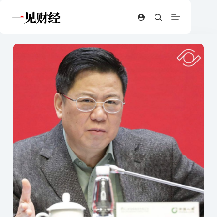
跳
至
内
容