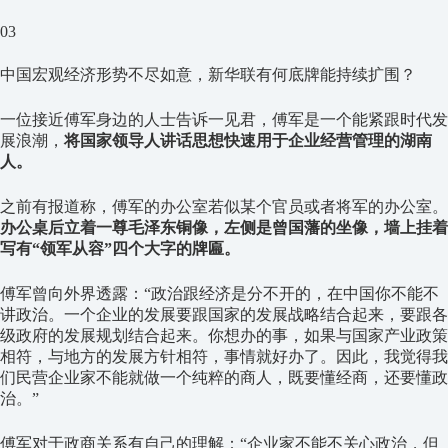
03
中国宏观经济形势不尽如意，新华联有何底牌能持续扩围？
一位接近傅军身边的人士告诉一见君，傅军是一个能紧跟时代发
展浪潮，
将国家领导人讲话思想快速用于企业经营管理的湖南
人。
之前有报道称，傅军的办公室若似某个官员或者将军的办公室。
办公桌后立着一尊毛泽东铜像，左侧是曾国藩的坐像，墙上挂着
写有“领军从容”四个大字的牌匾。
傅军曾向外界透露：“政治跟经济是分不开的，在中国你不能不
讲政治。一个企业的发展要跟国家的发展战略结合起来，要跟各
级政府的发展规划结合起来。你想办的事，如果与国家产业政策
相符，与地方的发展方针相符，事情就好办了。因此，我觉得我
们民营企业家不能就做一个纯粹的商人，既要懂经商，还要懂政
治。”
傅军对于政商关系有自己的理解：“企业家不能不关心政治，但