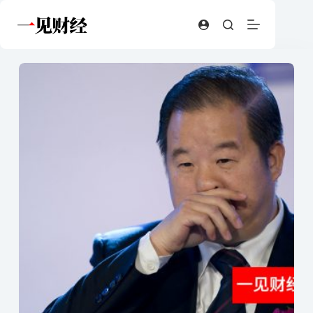
跳
至
内
容