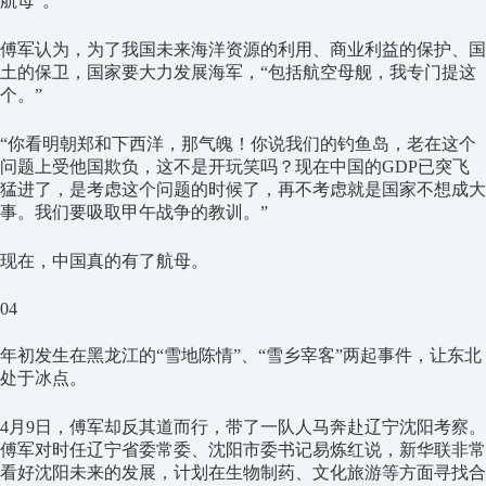
航母”。
傅军认为，为了我国未来海洋资源的利用、商业利益的保护、国
土的保卫，国家要大力发展海军，“包括航空母舰，我专门提这
个。”
“你看明朝郑和下西洋，那气魄！你说我们的钓鱼岛，老在这个
问题上受他国欺负，这不是开玩笑吗？现在中国的GDP已突飞
猛进了，是考虑这个问题的时候了，再不考虑就是国家不想成大
事。我们要吸取甲午战争的教训。”
现在，中国真的有了航母。
04
年初发生在黑龙江的“雪地陈情”、“雪乡宰客”两起事件，让东北
处于冰点。
4月9日，傅军却反其道而行，带了一队人马奔赴辽宁沈阳考察。
傅军对时任辽宁省委常委、沈阳市委书记易炼红说，新华联非常
看好沈阳未来的发展，计划在生物制药、文化旅游等方面寻找合