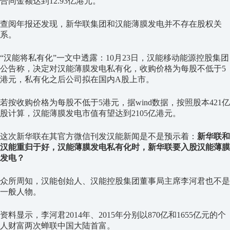
合同金额达到12.93亿港元。
查阅年报还发现，新华联集团和汉能薄膜发电并不存在股权关
系。
“汉能将私有化”一文中透露：10月23日，汉能移动能源控股集团
公告称，决定对汉能薄膜发电私有化，收购价格为每股不低于5
港元，私有化之后公司拟在国内A股上市。
若按收购价格为每股不低于5港元，据wind数据，按照股本421亿
股计算，汉能薄膜发电市值有望达到2105亿港元。
这次新华联在其官方微信刊发汉能新闻是不是预示着：
新华联和
汉能重归于好，汉能薄膜发电私有化时，新华联要入股汉能薄膜
发电？
众所周知，汉能创始人、汉能控股集团董事局主席李河君也不是
一般人物。
资料显示，李河君2014年、2015年分别以870亿和1655亿元的个
人财富两次蝉联中国大陆首富。