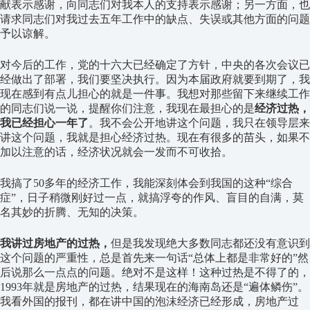
献表示感谢，向同志们对我本人的支持表示感谢；另一方面，也
请求同志们对我过去五年工作中的缺点、失误或其他方面的问题
予以谅解。
对今后的工作，党的十六大已经确定了方针，中央的各次会议已
经做出了部署，我们要坚决执行。因为本届政府就要到期了，我
现在感到有点儿担心的就是一件事。我想对那些留下来继续工作
的同志们说一说，提醒你们注意，我现在最担心的是
经济过热，
我已经担心一年了
。我不会公开地讲这个问题，我只在领导层来
讲这个问题，我就是担心经济过热。现在有很多的苗头，如果不
加以注意的话，经济状况就会一发而不可收拾。
我搞了50多年的经济工作，我能深刻体会到我国的这种“综合
症”，日子稍微刚好过一点，就搞浮夸的作风、盲目的自满，莫
名其妙的折腾、无知的决策。
我讲过房地产的过热，
但是我发现绝大多数同志都还没有意识到
这个问题的严重性，总是首先来一句话“总体上都是非常好的”然
后说那么一点点的问题。绝对不是这样！这种过热是不得了的，
1993年就是房地产的过热，结果现在的海南岛还是“遍体鳞伤”。
我看外国的报刊，都在讲中国的泡沫经济已经形成，房地产过