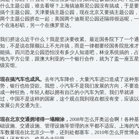
什么主题公园，谁去看呀？上海搞迪斯尼公园没有搞成，于是要
搞个主题公园。天津要搞主题公园，现在北京又要搞主题公园，
两个主题公园挤在一起；美国两个迪斯尼公园还隔得很远呢，一
个在洛杉矶，另一个在佛罗里达。
我们挤这么近干什么？我是坚决要收紧。最近国务院下了一个通
知，不是说在限额以上不允许搞，而是一律都要经国务院批准才
能搞。四川恐龙公园恐怕没有多少人知道吧，林业系统搞的，占
地九平方公里，跟澳大利亚的一个银行合作，就为了盖一座五星
级宾馆。
现在搞汽车也成风。
去年汽车降价，大量汽车进口造成了这种形
势，银行也给贷款。我想，小汽车不是我们发展的方向，不要造
成一种狂热，年轻人都以拥有自己的小汽车为荣。我们早就讲
过，中国不是这样的国家，这个观点我到现在都没有变，应该以
发展公共交通为主。
现在北京交通拥堵得一塌糊涂，
2008年怎么开奥运会啊！各种基
础设施、交通设施、管理设施等管理的水平都不适应。上海的汽
车数量现在比北京少一半，还到处都塞车，2010年怎么开世博会
呀！还有车位，也是个大问题。