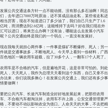
发展公共交通这条方针一点不能动摇。没有那么多石油啊！同志
们，去年进口7000万吨原油，还不算成品油走私，某些省走私还
相当厉害，现在不知道进口了多少油了，我们自己只生产了1.6
亿吨，而消费达到2.6亿吨，这能维持下去吗？好在我们现在外
汇可以进口，将来怎么办啊？没有油，哪能这么去发展小汽车
呢？公共交通始终是我们的一个弱点，一直没有发展好。
现在我每天就担心两件事：一件事是煤矿不断爆炸、死人；另一
件就是交通事故多，不断地死人。今天早上看到一份材料，广西
百色地区一辆农用车超载，拉了30多个人，一翻车17个人死了。
农用车是不合格的汽车，但是遍地开花，这是非常可怕的。到处
死人，天天死人，我作为总理天天看到这个东西，自己又拿不出
办法来，你们说我多揪心！在发展公共交通上，我们还有多少事
情要做啊！
要把公共汽车、长途汽车制造业好好地发展起来，把那些农用
车、不合格汽车都淘汰掉，农用车不许上路，公安交通管理要严
格，不要动不动以影响农业为借口。人命关天的大事，不去把精