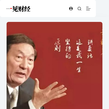
跳
至
内
容