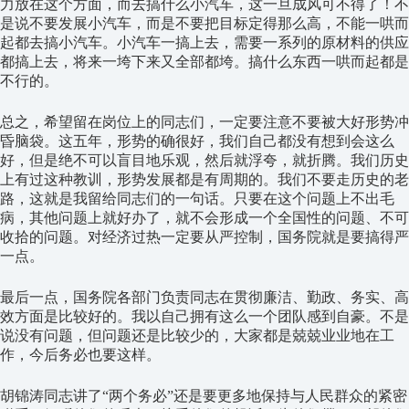
力放在这个方面，而去搞什么小汽车，这一旦成风可不得了！不
是说不要发展小汽车，而是不要把目标定得那么高，不能一哄而
起都去搞小汽车。小汽车一搞上去，需要一系列的原材料的供应
都搞上去，将来一垮下来又全部都垮。搞什么东西一哄而起都是
不行的。
总之，希望留在岗位上的同志们，一定要注意不要被大好形势冲
昏脑袋。这五年，形势的确很好，我们自己都没有想到会这么
好，但是绝不可以盲目地乐观，然后就浮夸，就折腾。我们历史
上有过这种教训，形势发展都是有周期的。我们不要走历史的老
路，这就是我留给同志们的一句话。只要在这个问题上不出毛
病，其他问题上就好办了，就不会形成一个全国性的问题、不可
收拾的问题。对经济过热一定要从严控制，国务院就是要搞得严
一点。
最后一点，国务院各部门负责同志在贯彻廉洁、勤政、务实、高
效方面是比较好的。我以自己拥有这么一个团队感到自豪。不是
说没有问题，但问题还是比较少的，大家都是兢兢业业地在工
作，今后务必也要这样。
胡锦涛同志讲了“两个务必”还是要更多地保持与人民群众的紧密