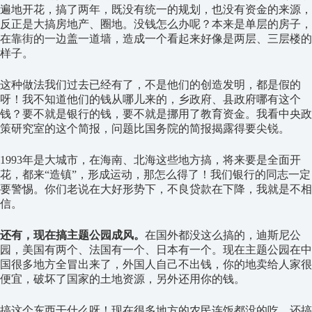
遍地开花，搞了两年，既没有统一的规划，也没有资金的来源，
反正是大搞房地产、圈地。没钱怎么办呢？本来是单层的房子，
在靠街的一边盖一道墙，造成一个看起来好像是两层、三层楼的
样子。
这种做法我们过去已经有了，不是他们的创造发明，都是假的
呀！我不知道他们的钱从哪儿来的，乡政府、县政府哪有这个
钱？要不就是银行的钱，要不就是挪用了教育资金。我看中央政
策研究室的这个简报，问题比国务院的简报揭露得要尖锐。
1993年是大城市，在海南、北海这些地方搞，将来要是全面开
花，都来“造镇”，形成运动，那怎么得了！我们银行的同志一定
要警惕。你们老说在大好形势下，不良贷款在下降，我就是不相
信。
还有，现在搞主题公园成风。
在国外都没这么搞的，迪斯尼公
园，美国有两个、法国有一个、日本有一个。现在主题公园在中
国很多地方全冒出来了，外国人自己不出钱，你的地卖给人家很
便宜，破坏了国家的土地资源，另外还用你的钱。
搞这个东西干什么呀！现在很多地方的农民连饭都没的吃，还搞