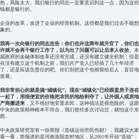
热，风险太大。我们银行的同志一定要意识到这一点，因为这些
钱都是银行的。
企业的改革，改进了企业的经营机制。这些都是我们过去不能想
象的。
我再一次向银行的同志忠告：你们也许这两年就升官了，你们也
许就不会再干银行工作了，以为出了问题可以让后来人收拾
。本
届政府的金融体制改革还没有完成，还没有建立健全机制；但是
在没有建立这个机制之前，我们共产党人已经搞了几十年经济
了，还是应该负责任的吧。你们别把这个包袱留给后人，盲目地
发展。
我非常担心的就是搞“城镇化”。现在“城镇化”已经跟盖房子连在
一起了，用很便宜的价格把农民的地给剥夺了，让外国人或房地
产商搬进来
，又不很好地安置农民，这种搞法是很危险的。这跟
中央的政策精神根本不符合，我们曾经多次讨论过，就怕这个东
西。
中央政策研究室有一份简报《造镇运动劳民伤财》，我建议大家
看一看，简报讲的是河南洛阳农村地区，从2001年开始“造镇”，