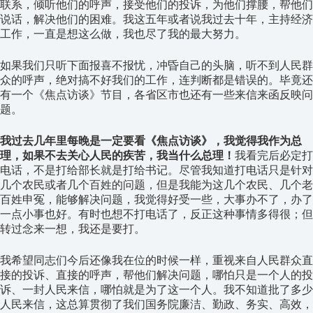
联系，倾听他们的呼声，接受他们的投诉，为他们撑腰，帮他们
说话，解决他们的困难。我这五年或者说我过去十年，主持经济
工作，一直是想这么做，我也尽了我的最大努力。
如果我们只听下面报喜不报忧，冲昏自己的头脑，听不到人民群
众的呼声，绝对搞不好我们的工作，连判断都是错误的。毕竟还
有一个《焦点访谈》节目，各省区市也还有一些来信来函反映问
题。
我过去几年里每晚是一定要看《焦点访谈》，我觉得我作为总
理，如果不去关心人民的疾苦，我当什么总理！
我看完后必定打
电话，不是打给部长就是打给书记。尽管我知道打电话只是针对
几个农民或者几个百姓的问题，但是我能为这几个农民、几个老
百姓申冤，能够解决问题，我觉得好受一些，大事办不了，办了
一点小事也好。有时也想不打电话了，反正这种事情多得很；但
转过念来一想，我还是要打。
我希望同志们今后还像我在位的时候一样，重视来自人民群众直
接的投诉、直接的呼声，帮他们解决问题，哪怕只是一个人的投
诉、一封人民来信，哪怕就是为了这一个人。我不知道批了多少
人民来信，这总算贯彻了我们国务院廉洁、勤政、务实、高效，